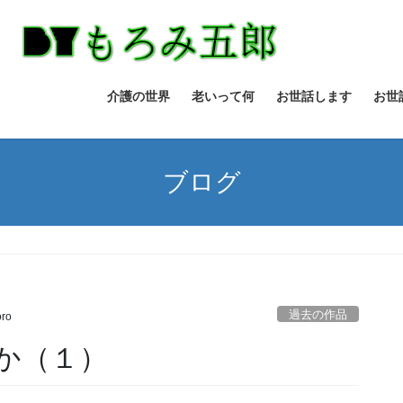
介護の世界
老いって何
お世話します
お世
ブログ
過去の作品
ro
か（１）