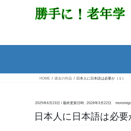
コ
ナ
ン
ビ
テ
ゲ
ン
ー
ツ
シ
へ
ョ
ス
ン
キ
に
ッ
移
プ
動
HOME
過去の作品
日本人に日本語は必要か（１）
2025年6月23日
/ 最終更新日時 :
2026年3月22日
moromigo
日本人に日本語は必要