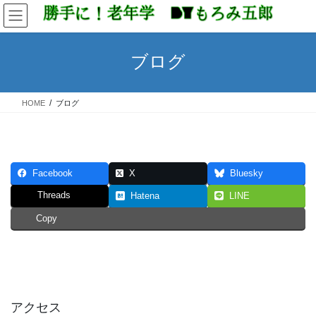
コ
ナ
ン
ビ
テ
ゲ
ン
ー
ブログ
ツ
シ
へ
ョ
ス
ン
HOME
ブログ
キ
に
ッ
移
プ
動
Facebook
X
Bluesky
Threads
Hatena
LINE
Copy
アクセス